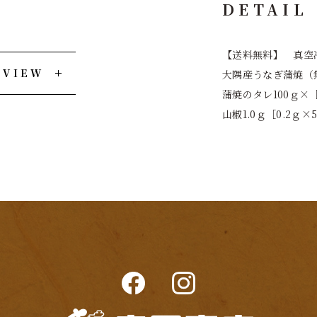
DETAIL
【送料無料】 真空
EVIEW
大隅産うなぎ蒲焼（無
蒲焼のタレ100ｇ×［
山椒1.0ｇ［0.2ｇ×