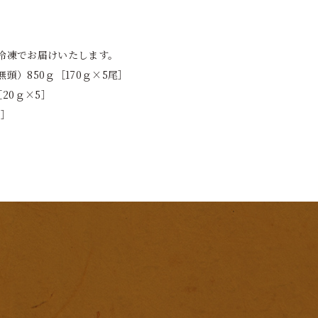
冷凍でお届けいたします。
頭）850ｇ［170ｇ×5尾］
20ｇ×5］
5］